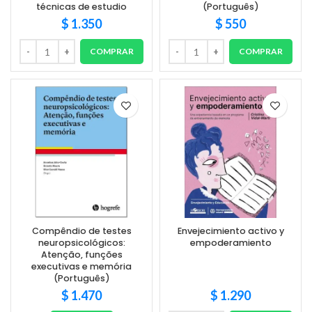
técnicas de estudio
(Português)
$
1.350
$
550
COMPRAR
COMPRAR
Compêndio de testes
Envejecimiento activo y
neuropsicológicos:
empoderamiento
Atenção, funções
executivas e memória
(Português)
$
1.470
$
1.290