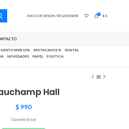
0
INICIO DE SESIÓN / REGISTRARSE
$
0
ONTACTO
CUENTO WEB 15%
DESTACADOS SI
DIGITAL
VA
NOVEDADES
PAPEL
POLÍTICA
auchamp Hall
$
990
Danielle Steel