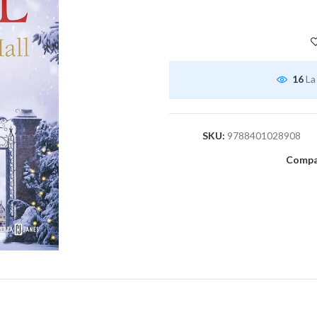
16
La
SKU:
9788401028908
Compar