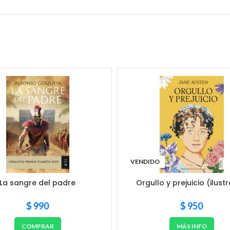
VENDIDO
La sangre del padre
Orgullo y prejuicio (ilust
$
990
$
950
COMPRAR
MÁS INFO