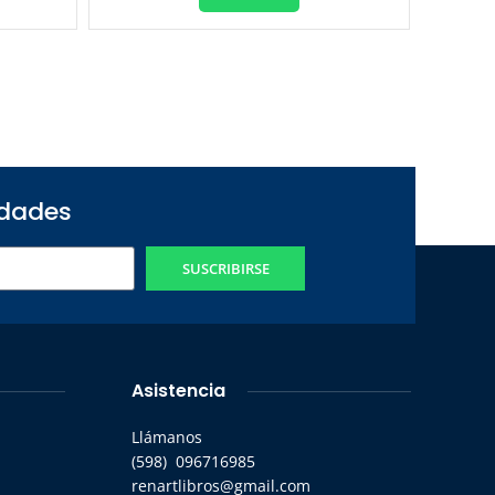
edades
SUSCRIBIRSE
Asistencia
Llámanos
(598) 096716985
renartlibros@gmail.com