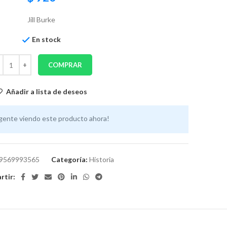
Jill Burke
En stock
COMPRAR
Añadir a lista de deseos
gente viendo este producto ahora!
9569993565
Categoría:
Historia
tir: