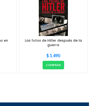
mo en
Las fotos de Hitler después de la
LOU. 
)
guerra
$
1.490
COMPRAR