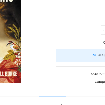
3
La 
SKU:
978
Compar