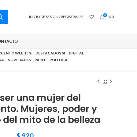
0
INICIO DE SESIÓN / REGISTRARSE
$
0
ONTACTO
CUENTO WEB 15%
DESTACADOS SI
DIGITAL
VA
NOVEDADES
PAPEL
POLÍTICA
er una mujer del
nto. Mujeres, poder y
del mito de la belleza
$
920