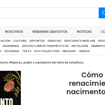
NOSOTROS
WEBINARS GRATUITOS
NOTÍCIAS
C
CACIÓN
CULTURA
DEPORTES
DERECHO
DESCUENTO WEB 10%
DES
INGENIERIA
JUEGOS Y LIBROS TERAPÉUTICOS
MITOLOGÍA
NARRATI
D
SOCIEDAD
TESTS
UCU COLLECTION
URUGUAY
VARIOS
ento. Mujeres, poder y nacimento del mito de la belleza
Cómo s
renacimie
nacimento 