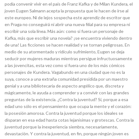
podía convenir vivir en el país de Franz Kafka y de Milan Kundera, el
joven Eugen Salmann acepta la propuesta que le hacen de irse al
este europeo. Ni de lejos sospecha este aprendiz de escritor que
en Praga no conseguirá ni abrir una nueva filial para su empresa ni
escribir una sola línea. Más aún: como si fuera un personaje de
Kafka, más que escribir una novela? ¡se encuentra viviendo dentro
de una! Las ficciones se hacen realidad y se tornan peligrosas. En
medio de su atormentado y ridículo sufrimiento, Eugen se deja
seducir por mujeres maduras mientras persigue infructuosamente
a las jovencitas, esta vez como si fuera uno de los más cómicos
personajes de Kundera. Vagabundo en una ciudad que no es la
suya, conoce a una extraña comunidad presidida por un maestro
genial y a una bibliotecaria de aspecto angélico que, discreta y
mágicamente, le ayuda a comprender y a convivir con las grandes
preguntas de la existencia. ¿Contra la juventud? Sí, porque a esa
edad uno sólo es el pensamiento que ocupa la mente y el corazón:
la posesión amorosa. Contra la juventud porque los ideales se
disparan en esa edad hasta cotas lejanísimas y grotescas. Contra la
juventud porque la inexperiencia siembra, necesariamente,
devastación. Y contra la juventud, en fin, porque ningún joven es