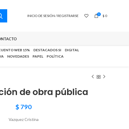
0
INICIO DE SESIÓN / REGISTRARSE
$
0
ONTACTO
CUENTO WEB 15%
DESTACADOS SI
DIGITAL
VA
NOVEDADES
PAPEL
POLÍTICA
ción de obra pública
$
790
Vazquez Cristina