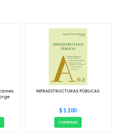
ciones.
INFRAESTRUCTURAS PÚBLICAS
El d
Jorge
$
1.100
R
COMPRAR