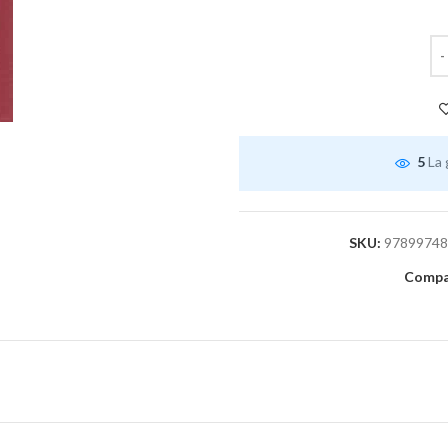
5
La 
SKU:
97899748
Compar