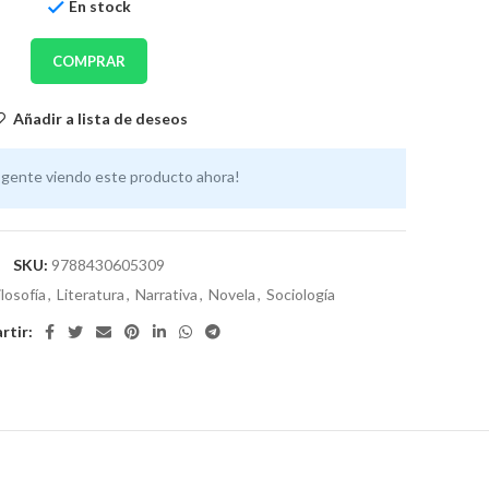
En stock
COMPRAR
Añadir a lista de deseos
 gente viendo este producto ahora!
SKU:
9788430605309
ilosofía
,
Literatura
,
Narrativa
,
Novela
,
Sociología
tir: