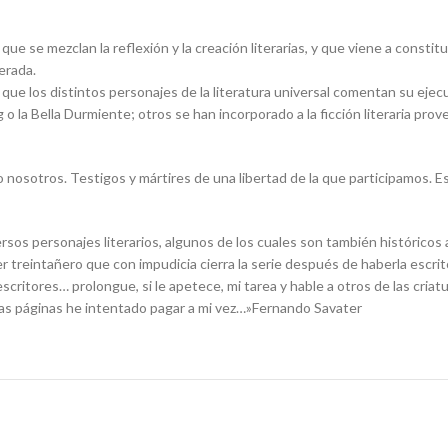
 que se mezclan la reflexión y la creación literarias, y que viene a consti
erada.
ue los distintos personajes de la literatura universal comentan su ejecu
o la Bella Durmiente; otros se han incorporado a la ficción literaria prove
 nosotros. Testigos y mártires de una libertad de la que participamos. Es
ersos personajes literarios, algunos de los cuales son también históricos
r treintañero que con impudicia cierra la serie después de haberla escrit
 escritores… prolongue, si le apetece, mi tarea y hable a otros de las cr
tas páginas he intentado pagar a mi vez…»Fernando Savater