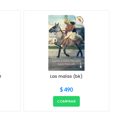
r
Las malas (bk)
$
490
COMPRAR