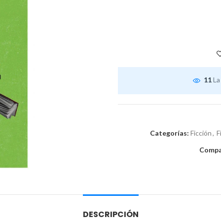
11
La
Categorías:
Ficción
,
F
Compar
DESCRIPCIÓN