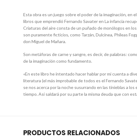
Esta obra es un juego sobre el poder de la imaginación, en el
libros que emprendió Fernando Savater en La infancia recup
Criaturas del aire consta de un puñado de monólogos en los q
son puramente ficticios, como Tarzán, Dulcinea, Phileas Fogg 
don Miguel de Mañara.
Son metáforas de carne y sangre, es decir, de palabras: como
de la imaginación como fundamento.
«En este libro he intentado hacer hablar por mi cuenta a div
literatura (el más improbable de todos es el Fernando Savate
se nos acerca por la noche susurrando en las tinieblas a los
tiempo. Así saldará por su parte la misma deuda que con es
PRODUCTOS RELACIONADOS