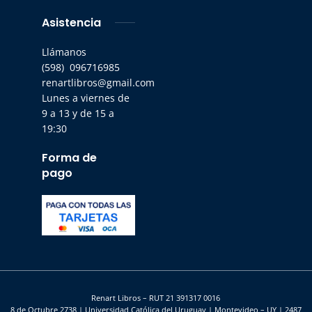
Asistencia
Llámanos
(598) 096716985
renartlibros@gmail.com
Lunes a viernes de
9 a 13 y de 15 a
19:30
Forma de
pago
Renart Libros – RUT 21 391317 0016
8 de Octubre 2738 | Universidad Católica del Uruguay | Montevideo – UY | 2487