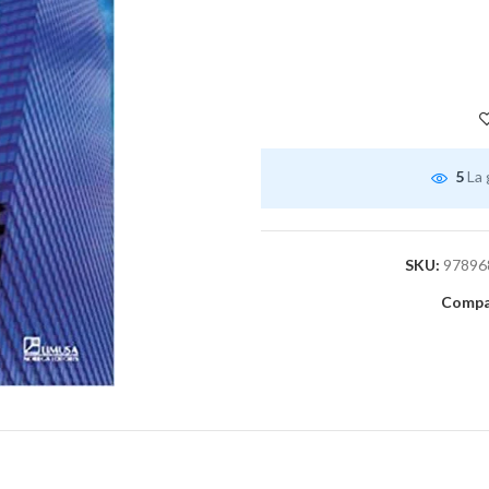
5
La 
SKU:
97896
Compar