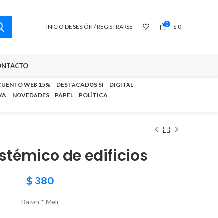
0
INICIO DE SESIÓN / REGISTRARSE
$
0
ONTACTO
CUENTO WEB 15%
DESTACADOS SI
DIGITAL
VA
NOVEDADES
PAPEL
POLÍTICA
stémico de edificios
$
380
Bazan * Meli