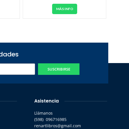
MÁS INFO
edades
SUSCRIBIRSE
Asistencia
Llámanos
(598) 096716985
renartlibros@gmail.com