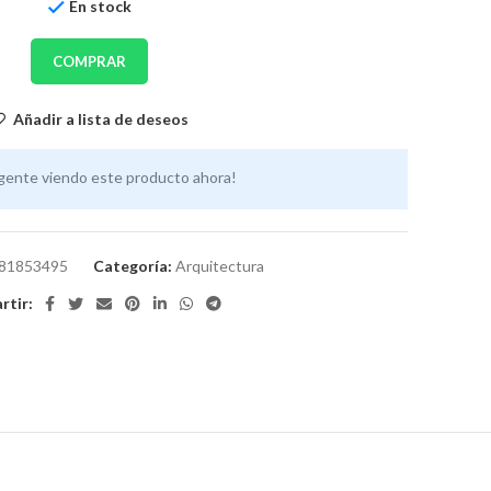
En stock
COMPRAR
Añadir a lista de deseos
gente viendo este producto ahora!
81853495
Categoría:
Arquitectura
tir: