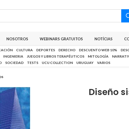
NOSOTROS
WEBINARS GRATUITOS
NOTÍCIAS
C
CACIÓN
CULTURA
DEPORTES
DERECHO
DESCUENTO WEB 10%
DES
INGENIERIA
JUEGOS Y LIBROS TERAPÉUTICOS
MITOLOGÍA
NARRATI
D
SOCIEDAD
TESTS
UCU COLLECTION
URUGUAY
VARIOS
os
Diseño si