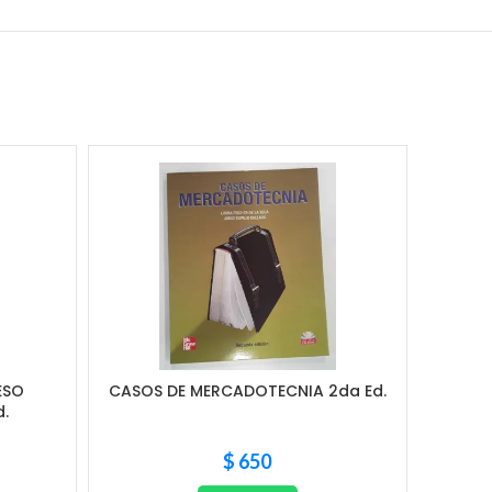
ESO
CASOS DE MERCADOTECNIA 2da Ed.
Gesti
.
Un 
$
650