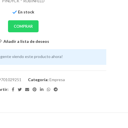
PINDYCK * RUBINFELD
En stock
COMPRAR
Añadir a lista de deseos
 gente viendo este producto ahora!
9701029251
Categoría:
Empresa
tir: