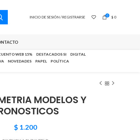
0
INICIO DE SESIÓN / REGISTRARSE
$
0
ONTACTO
CUENTO WEB 15%
DESTACADOS SI
DIGITAL
VA
NOVEDADES
PAPEL
POLÍTICA
ETRIA MODELOS Y
RONOSTICOS
$
1.200