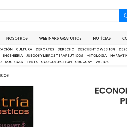
NOSOTROS
WEBINARS GRATUITOS
NOTÍCIAS
C
CACIÓN
CULTURA
DEPORTES
DERECHO
DESCUENTO WEB 10%
DES
INGENIERIA
JUEGOS Y LIBROS TERAPÉUTICOS
MITOLOGÍA
NARRATI
D
SOCIEDAD
TESTS
UCU COLLECTION
URUGUAY
VARIOS
ICOS
ECONOM
P