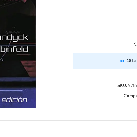
18
La
SKU:
978
Compar