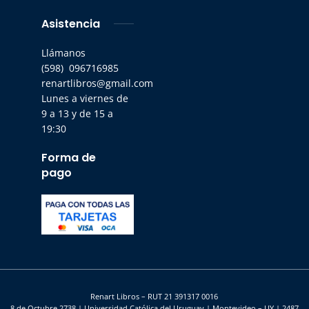
Asistencia
Llámanos
(598) 096716985
renartlibros@gmail.com
Lunes a viernes de
9 a 13 y de 15 a
19:30
Forma de
pago
Renart Libros – RUT 21 391317 0016
8 de Octubre 2738 | Universidad Católica del Uruguay | Montevideo – UY | 2487