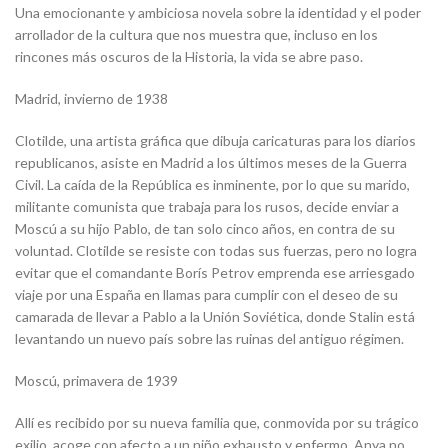
Una emocionante y ambiciosa novela sobre la identidad y el poder
arrollador de la cultura que nos muestra que, incluso en los
rincones más oscuros de la Historia, la vida se abre paso.
Madrid, invierno de 1938
Clotilde, una artista gráfica que dibuja caricaturas para los diarios
republicanos, asiste en Madrid a los últimos meses de la Guerra
Civil. La caída de la República es inminente, por lo que su marido,
militante comunista que trabaja para los rusos, decide enviar a
Moscú a su hijo Pablo, de tan solo cinco años, en contra de su
voluntad. Clotilde se resiste con todas sus fuerzas, pero no logra
evitar que el comandante Borís Petrov emprenda ese arriesgado
viaje por una España en llamas para cumplir con el deseo de su
camarada de llevar a Pablo a la Unión Soviética, donde Stalin está
levantando un nuevo país sobre las ruinas del antiguo régimen.
Moscú, primavera de 1939
Allí es recibido por su nueva familia que, conmovida por su trágico
exilio, acoge con afecto a un niño exhausto y enfermo. Anya no