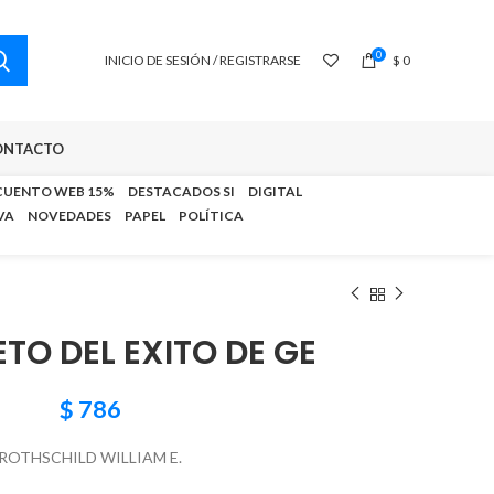
0
INICIO DE SESIÓN / REGISTRARSE
$
0
ONTACTO
CUENTO WEB 15%
DESTACADOS SI
DIGITAL
VA
NOVEDADES
PAPEL
POLÍTICA
ETO DEL EXITO DE GE
$
786
ROTHSCHILD WILLIAM E.