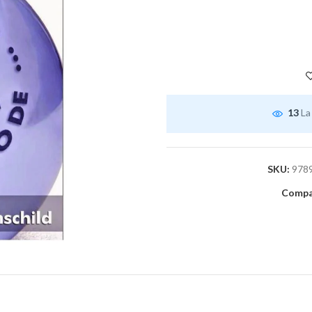
13
La
SKU:
978
Compar