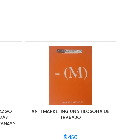
RAZGO
ANTI MARKETING UNA FILOSOFIA DE
M
MÁS
TRABAJO
normat
CANZAN
$
450