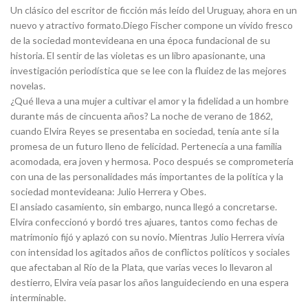
Un clásico del escritor de ficción más leído del Uruguay, ahora en un
nuevo y atractivo formato.Diego Fischer compone un vívido fresco
de la sociedad montevideana en una época fundacional de su
historia. El sentir de las violetas es un libro apasionante, una
investigación periodística que se lee con la fluidez de las mejores
novelas.
¿Qué lleva a una mujer a cultivar el amor y la fidelidad a un hombre
durante más de cincuenta años? La noche de verano de 1862,
cuando Elvira Reyes se presentaba en sociedad, tenía ante sí la
promesa de un futuro lleno de felicidad. Pertenecía a una familia
acomodada, era joven y hermosa. Poco después se comprometería
con una de las personalidades más importantes de la política y la
sociedad montevideana: Julio Herrera y Obes.
El ansiado casamiento, sin embargo, nunca llegó a concretarse.
Elvira confeccionó y bordó tres ajuares, tantos como fechas de
matrimonio fijó y aplazó con su novio. Mientras Julio Herrera vivía
con intensidad los agitados años de conflictos políticos y sociales
que afectaban al Río de la Plata, que varias veces lo llevaron al
destierro, Elvira veía pasar los años languideciendo en una espera
interminable.