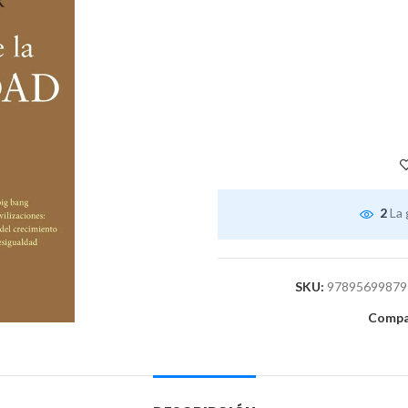
2
La 
SKU:
97895699879
Compar