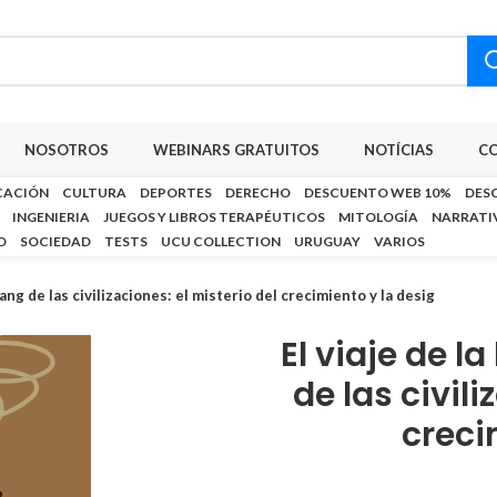
NOSOTROS
WEBINARS GRATUITOS
NOTÍCIAS
C
CACIÓN
CULTURA
DEPORTES
DERECHO
DESCUENTO WEB 10%
DES
INGENIERIA
JUEGOS Y LIBROS TERAPÉUTICOS
MITOLOGÍA
NARRATI
D
SOCIEDAD
TESTS
UCU COLLECTION
URUGUAY
VARIOS
bang de las civilizaciones: el misterio del crecimiento y la desig
El viaje de l
de las civili
creci