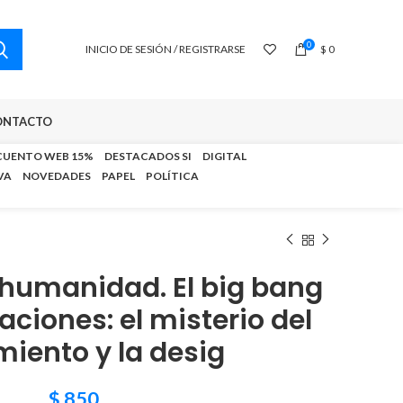
0
INICIO DE SESIÓN / REGISTRARSE
$
0
ONTACTO
CUENTO WEB 15%
DESTACADOS SI
DIGITAL
VA
NOVEDADES
PAPEL
POLÍTICA
a humanidad. El big bang
zaciones: el misterio del
miento y la desig
$
850