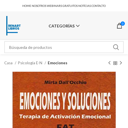
HOME
NOSOTROS
WEBINARS GRATUITOS
NOTÍCIAS
CONTACTO
0
CATEGORÍAS
Casa
Psicología E-N
Emociones