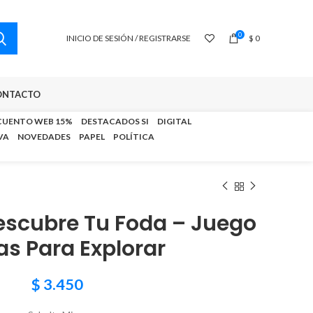
0
INICIO DE SESIÓN / REGISTRARSE
$
0
ONTACTO
CUENTO WEB 15%
DESTACADOS SI
DIGITAL
VA
NOVEDADES
PAPEL
POLÍTICA
Descubre Tu Foda – Juego
as Para Explorar
$
3.450