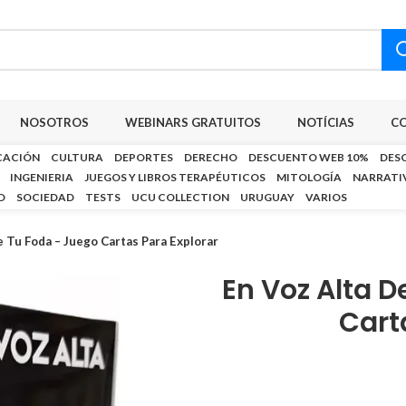
NOSOTROS
WEBINARS GRATUITOS
NOTÍCIAS
C
CACIÓN
CULTURA
DEPORTES
DERECHO
DESCUENTO WEB 10%
DES
INGENIERIA
JUEGOS Y LIBROS TERAPÉUTICOS
MITOLOGÍA
NARRATI
D
SOCIEDAD
TESTS
UCU COLLECTION
URUGUAY
VARIOS
 Tu Foda – Juego Cartas Para Explorar
En Voz Alta 
Cart