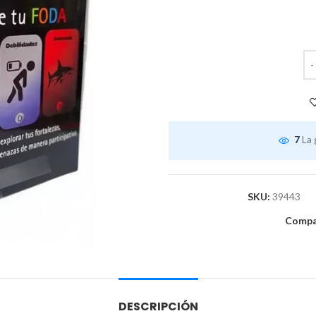
7
La 
SKU:
39443
Compar
DESCRIPCIÓN