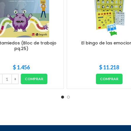
tamiedos (Bloc de trabajo
El bingo de las emocio
pq.25)
$
1.456
$
11.218
COMPRAR
COMPRAR