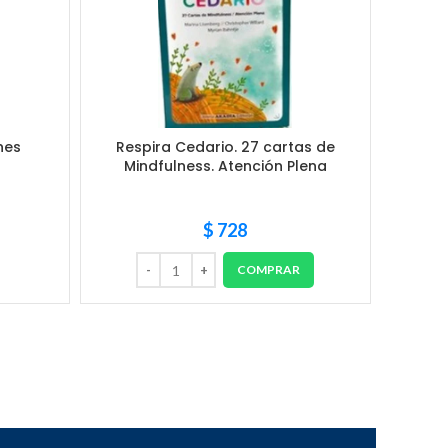
nes
Respira Cedario. 27 cartas de
Momen
Mindfulness. Atención Plena
de M
$
728
COMPRAR