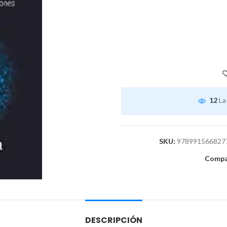
12
La
SKU:
978991566827
Compar
DESCRIPCIÓN