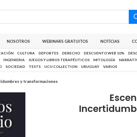
NOSOTROS
WEBINARS GRATUITOS
NOTÍCIAS
C
CACIÓN
CULTURA
DEPORTES
DERECHO
DESCUENTO WEB 10%
DES
INGENIERIA
JUEGOS Y LIBROS TERAPÉUTICOS
MITOLOGÍA
NARRATI
D
SOCIEDAD
TESTS
UCU COLLECTION
URUGUAY
VARIOS
rtidumbres y transformaciones
Escen
Incertidumb