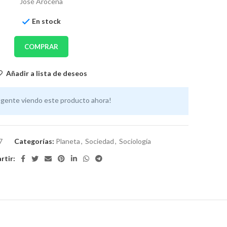
José Arocena
En stock
COMPRAR
Añadir a lista de deseos
 gente viendo este producto ahora!
7
Categorías:
Planeta
,
Sociedad
,
Sociología
tir: