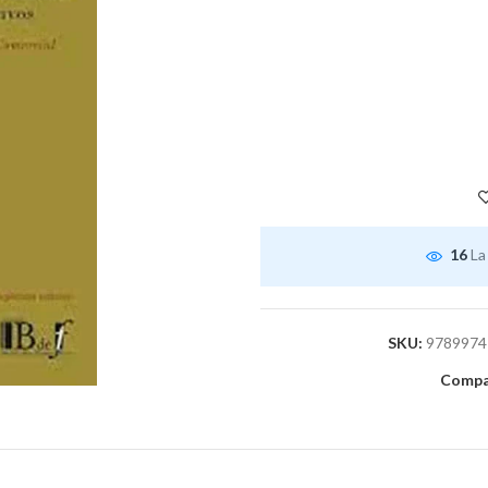
16
La
SKU:
9789974
Compar