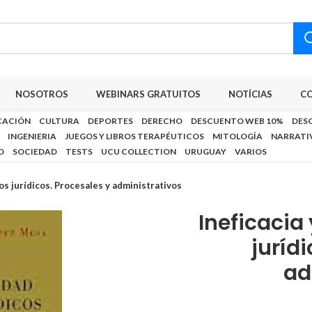
NOSOTROS
WEBINARS GRATUITOS
NOTÍCIAS
C
CACIÓN
CULTURA
DEPORTES
DERECHO
DESCUENTO WEB 10%
DES
INGENIERIA
JUEGOS Y LIBROS TERAPÉUTICOS
MITOLOGÍA
NARRATI
D
SOCIEDAD
TESTS
UCU COLLECTION
URUGUAY
VARIOS
tos jurídicos. Procesales y administrativos
Ineficacia 
juríd
ad