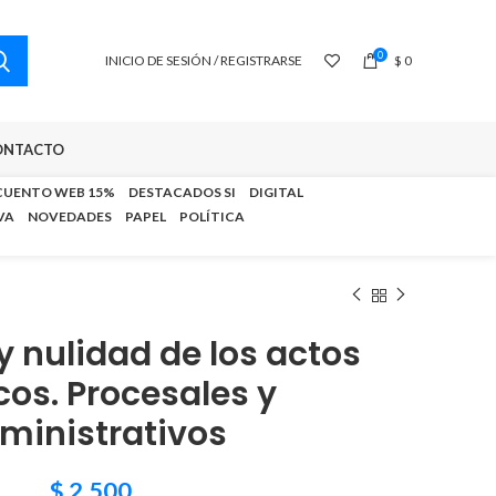
0
INICIO DE SESIÓN / REGISTRARSE
$
0
ONTACTO
CUENTO WEB 15%
DESTACADOS SI
DIGITAL
VA
NOVEDADES
PAPEL
POLÍTICA
y nulidad de los actos
icos. Procesales y
ministrativos
$
2.500