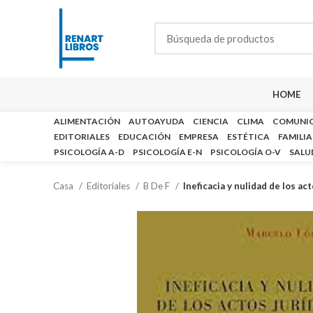
HOME
ALIMENTACIÓN
AUTOAYUDA
CIENCIA
CLIMA
COMUNI
EDITORIALES
EDUCACIÓN
EMPRESA
ESTÉTICA
FAMILIA
PSICOLOGÍA A-D
PSICOLOGÍA E-N
PSICOLOGÍA O-V
SALU
Casa
Editoriales
B De F
Ineficacia y nulidad de los ac