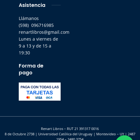
Asistencia
Llámanos
(598) 096716985
renartlibros@gmail.com
Lunes a viernes de
9 a 13 y de 15 a
19:30
Forma de
pago
Renart Libros – RUT 21 391317 0016
8 de Octubre 2738 | Universidad Católica del Uruguay | Montevideo – UY | 2487
1954 – 2480 3754