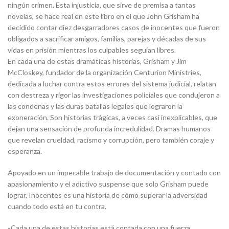
ningún crimen. Esta injusticia, que sirve de premisa a tantas
novelas, se hace real en este libro en el que John Grisham ha
decidido contar diez desgarradores casos de inocentes que fueron
obligados a sacrificar amigos, familias, parejas y décadas de sus
vidas en prisión mientras los culpables seguían libres.
En cada una de estas dramáticas historias, Grisham y Jim
McCloskey, fundador de la organización Centurion Ministries,
dedicada a luchar contra estos errores del sistema judicial, relatan
con destreza y rigor las investigaciones policiales que condujeron a
las condenas y las duras batallas legales que lograron la
exoneración. Son historias trágicas, a veces casi inexplicables, que
dejan una sensación de profunda incredulidad. Dramas humanos
que revelan crueldad, racismo y corrupción, pero también coraje y
esperanza.
Apoyado en un impecable trabajo de documentación y contado con
apasionamiento y el adictivo suspense que solo Grisham puede
lograr, Inocentes es una historia de cómo superar la adversidad
cuando todo está en tu contra.
«Cada una de estas historias está contada con una fuerza