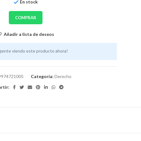
En stock
COMPRAR
Añadir a lista de deseos
gente viendo este producto ahora!
9974721005
Categoría:
Derecho
tir: