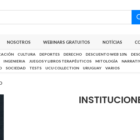
NOSOTROS
WEBINARS GRATUITOS
NOTÍCIAS
C
CACIÓN
CULTURA
DEPORTES
DERECHO
DESCUENTO WEB 10%
DES
INGENIERIA
JUEGOS Y LIBROS TERAPÉUTICOS
MITOLOGÍA
NARRATI
D
SOCIEDAD
TESTS
UCU COLLECTION
URUGUAY
VARIOS
O
INSTITUCIO