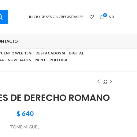
0
INICIO DE SESIÓN / REGISTRARSE
$
0
ONTACTO
CUENTO WEB 15%
DESTACADOS SI
DIGITAL
VA
NOVEDADES
PAPEL
POLÍTICA
NES DE DERECHO ROMANO
$
640
TOME MIGUEL