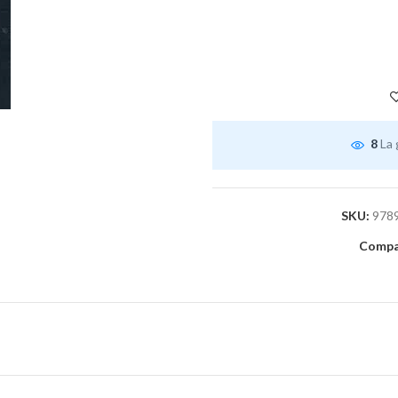
8
La 
SKU:
978
Compar