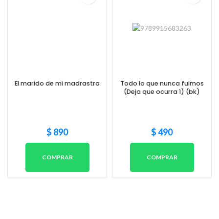
El marido de mi madrastra
Todo lo que nunca fuimos
(Deja que ocurra 1) (bk)
$
890
$
490
COMPRAR
COMPRAR