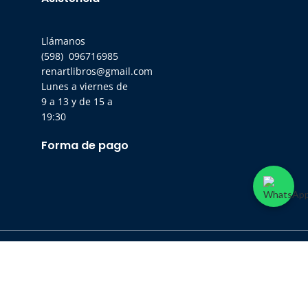
Llámanos
(598) 096716985
renartlibros@gmail.com
Lunes a viernes de
9 a 13 y de 15 a
19:30
Forma de pago
COMPRAR
Renart Libros – RUT 21 391317 0016
8 de Octubre 2738 | Universidad Católica del Uruguay | Montevideo – UY | 2487
1954 – 2480 3754
Copyright © Renart Libros 2024. Todos los derechos reservados.