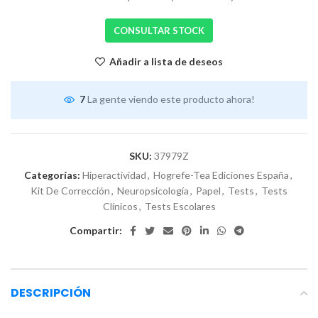
CONSULTAR STOCK
Añadir a lista de deseos
7
La gente viendo este producto ahora!
SKU:
37979Z
Categorías:
Hiperactividad
,
Hogrefe-Tea Ediciones España
,
Kit De Corrección
,
Neuropsicología
,
Papel
,
Tests
,
Tests
Clínicos
,
Tests Escolares
Compartir:
DESCRIPCIÓN