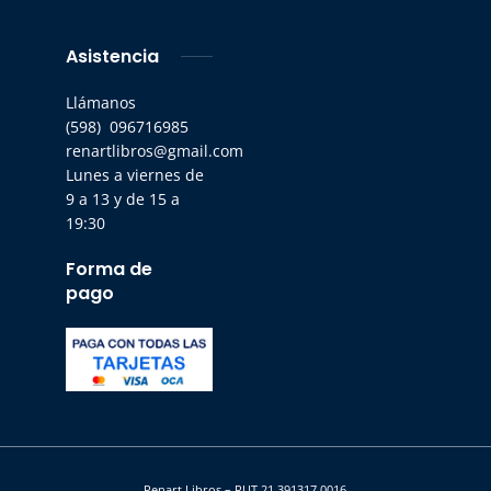
Asistencia
Llámanos
(598) 096716985
renartlibros@gmail.com
Lunes a viernes de
9 a 13 y de 15 a
19:30
Forma de
pago
Renart Libros – RUT 21 391317 0016