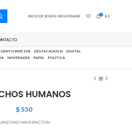
0
INICIO DE SESIÓN / REGISTRARSE
$
0
ONTACTO
CUENTO WEB 15%
DESTACADOS SI
DIGITAL
VA
NOVEDADES
PAPEL
POLÍTICA
ECHOS HUMANOS
$
550
LANZIANO WASHINGTON