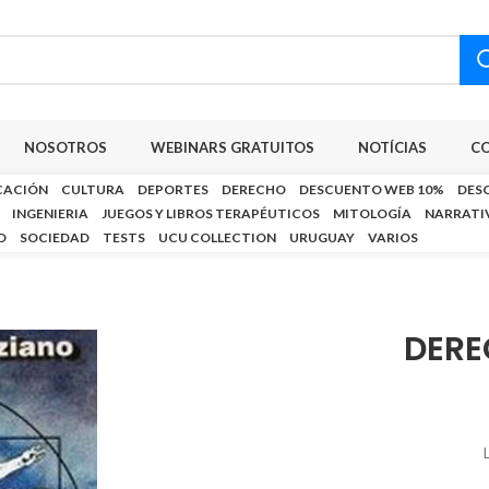
NOSOTROS
WEBINARS GRATUITOS
NOTÍCIAS
C
CACIÓN
CULTURA
DEPORTES
DERECHO
DESCUENTO WEB 10%
DES
INGENIERIA
JUEGOS Y LIBROS TERAPÉUTICOS
MITOLOGÍA
NARRATI
D
SOCIEDAD
TESTS
UCU COLLECTION
URUGUAY
VARIOS
DER