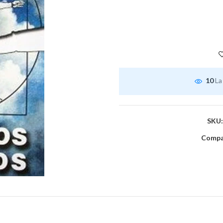
10
La
SKU
Compar