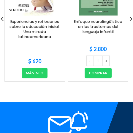
VENDIDO
Experiencias y reflexiones
Enfoque neurolingüístico
sobre la educación inicial.
en los trastornos del
Una mirada
lenguaje infantil
latinoamericana
$
2.800
$
620
MÁS INFO
COMPRAR