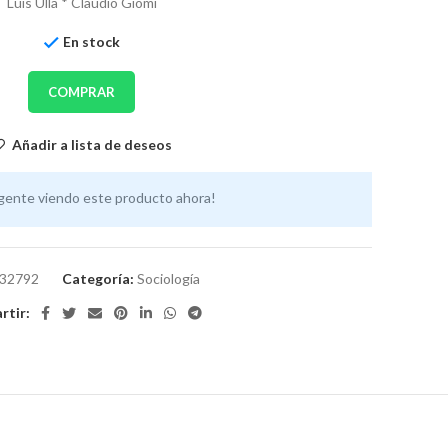
Luis Ulla * Claudio Giomi
En stock
COMPRAR
Añadir a lista de deseos
gente viendo este producto ahora!
32792
Categoría:
Sociología
tir: