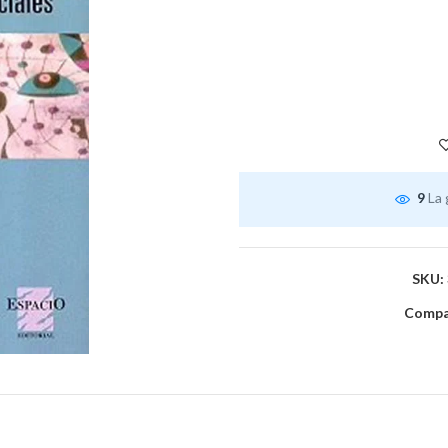
9
La 
SKU:
Compar