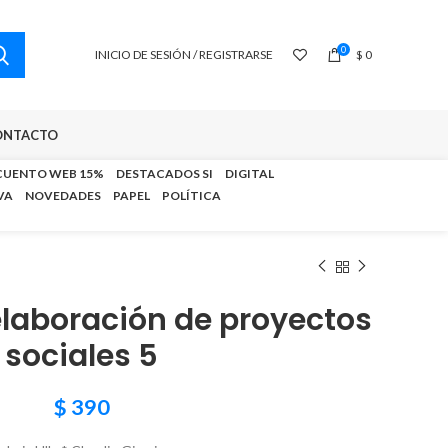
0
INICIO DE SESIÓN / REGISTRARSE
$
0
ONTACTO
CUENTO WEB 15%
DESTACADOS SI
DIGITAL
VA
NOVEDADES
PAPEL
POLÍTICA
elaboración de proyectos
sociales 5
$
390