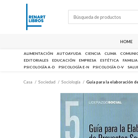
HOME
ALIMENTACIÓN
AUTOAYUDA
CIENCIA
CLIMA
COMUNI
EDITORIALES
EDUCACIÓN
EMPRESA
ESTÉTICA
FAMILIA
PSICOLOGÍA A-D
PSICOLOGÍA E-N
PSICOLOGÍA O-V
SALU
Casa
Sociedad
Sociología
Guía para la elaboración d