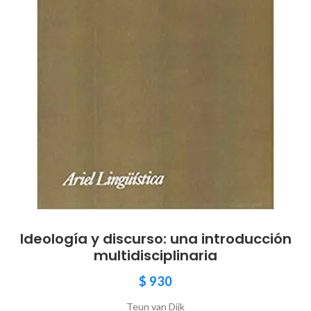
Ideología y discurso: una introducción
multidisciplinaria
$
930
Teun van Dijk