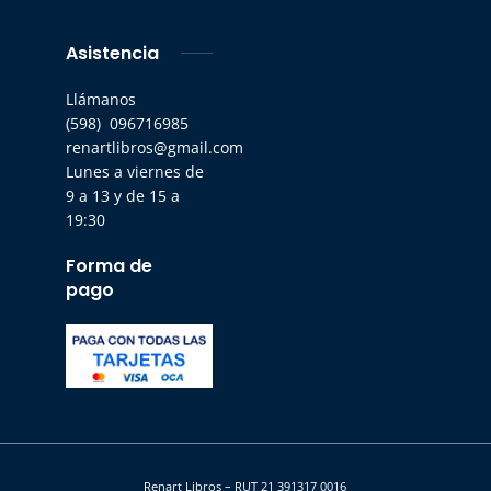
Asistencia
Llámanos
(598) 096716985
renartlibros@gmail.com
Lunes a viernes de
9 a 13 y de 15 a
19:30
Forma de
pago
Renart Libros – RUT 21 391317 0016