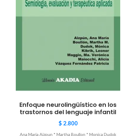
Enfoque neurolingüístico en los
trastornos del lenguaje infantil
$
2.800
Ana Maria Aizpun * Martha Boullon * Monica Dudok