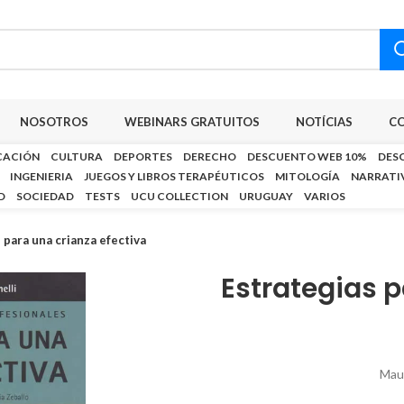
NOSOTROS
WEBINARS GRATUITOS
NOTÍCIAS
C
CACIÓN
CULTURA
DEPORTES
DERECHO
DESCUENTO WEB 10%
DES
INGENIERIA
JUEGOS Y LIBROS TERAPÉUTICOS
MITOLOGÍA
NARRATI
D
SOCIEDAD
TESTS
UCU COLLECTION
URUGUAY
VARIOS
 para una crianza efectiva
Estrategias p
Maur