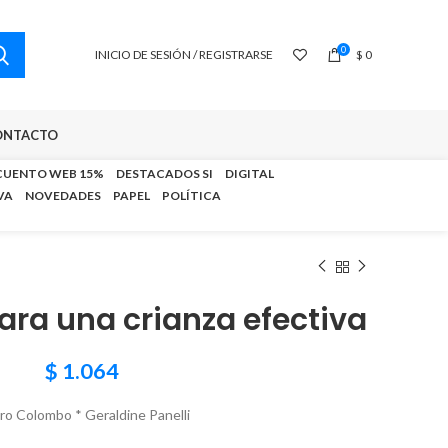
0
INICIO DE SESIÓN / REGISTRARSE
$
0
ONTACTO
CUENTO WEB 15%
DESTACADOS SI
DIGITAL
VA
NOVEDADES
PAPEL
POLÍTICA
ara una crianza efectiva
$
1.064
o Colombo * Geraldine Panelli