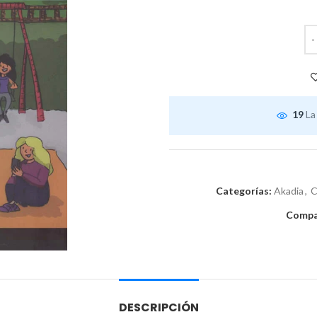
19
La
Categorías:
Akadia
,
C
Compar
DESCRIPCIÓN