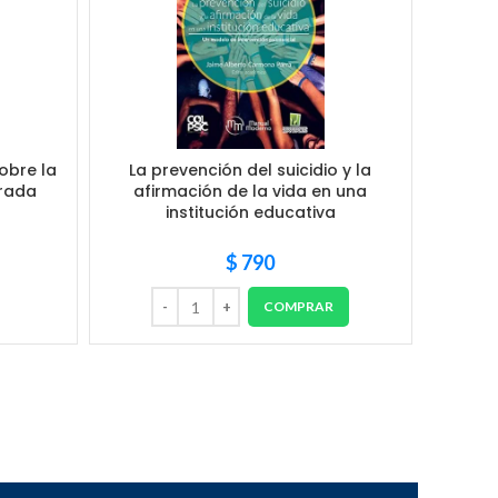
sobre la
La prevención del suicidio y la
Cognic
irada
afirmación de la vida en una
institución educativa
$
790
COMPRAR