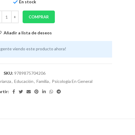
En stock
COMPRAR
Añadir a lista de deseos
 gente viendo este producto ahora!
SKU:
9789875704206
rianza
,
Educación
,
Familia
,
Psicología En General
tir: