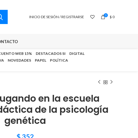
0
INICIO DE SESIÓN / REGISTRARSE
$
0
ONTACTO
CUENTO WEB 15%
DESTACADOS SI
DIGITAL
VA
NOVEDADES
PAPEL
POLÍTICA
jugando en la escuela
dáctica de la psicología
genética
$
352