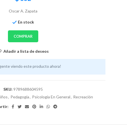
Oscar A. Zapata
En stock
COMPRAR
Añadir a lista de deseos
gente viendo este producto ahora!
SKU:
9789688604595
iños
,
Pedagogía
,
Psicología En General
,
Recreación
tir: