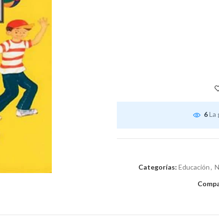
6
La 
Categorías:
Educación
,
N
Compar