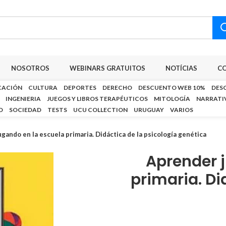
NOSOTROS
WEBINARS GRATUITOS
NOTÍCIAS
C
CACIÓN
CULTURA
DEPORTES
DERECHO
DESCUENTO WEB 10%
DES
INGENIERIA
JUEGOS Y LIBROS TERAPÉUTICOS
MITOLOGÍA
NARRATI
D
SOCIEDAD
TESTS
UCU COLLECTION
URUGUAY
VARIOS
gando en la escuela primaria. Didáctica de la psicología genética
Aprender 
primaria. Di