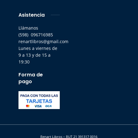
Asistencia
Llámanos
(598) 096716985
renartlibros@gmail.com
Lunes a viernes de
9 a 13 y de 15 a
19:30
Forma de
pago
Renart Libros – RUT 21 391317 0016