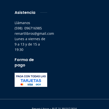
Asistencia
Llámanos
(598) 096716985
renartlibros@gmail.com
Lunes a viernes de
9 a 13 y de 15 a
19:30
Forma de
pago
Renart Libros – RUT 21 391317 0016